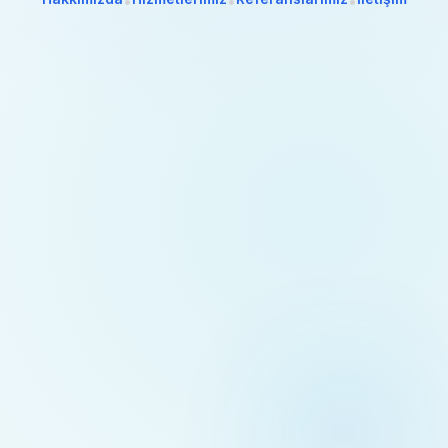
•
•
•